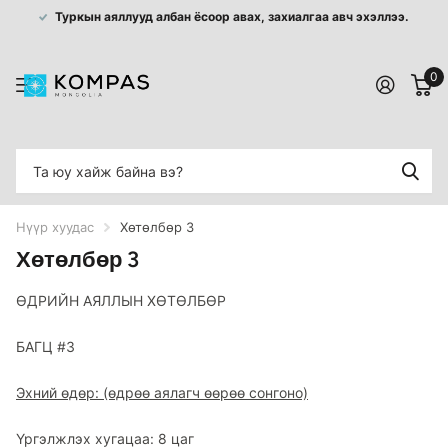
Туркын аяллууд албан ёсоор авах, захиалгаа авч эхэллээ.
0
Нүүр хуудас
Хөтөлбөр 3
Хөтөлбөр 3
ӨДРИЙН АЯЛЛЫН ХӨТӨЛБӨР
БАГЦ #3
Эхний өдөр: (өдрөө аялагч өөрөө сонгоно)
Үргэлжлэх хугацаа: 8 цаг