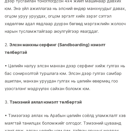
дээр тусгайлан тоноглогдсон 4x4 жийп машинаар давхих
юм. Энэ үйл ажиллагаа нь элсний өндөр манхнуудыг давах,
огцом уруу уруудах, огцом эргэлт хийх зэрэг сэтгэл
хөдөлгөм адал явдлаар дүүрэн бөгөөд мэргэжлийн жолооч
нарын тусламжтайгаар аюулгүйгээр явагддаг.
2.
Элсэн манхны серфинг (Sandboarding) нэмэлт
төлбөртэй
•
Цөлийн налуу элсэн манхан дээр серфинг хийж гулгах нь
бас сонирхолтой туршлага юм. Элсэн дээр гулгах самбар
ашиглан, манхан уруудан гулгах нь цөлийн өвөрмөц гоо
үзэсгэлэнг мэдрүүлэх сайхан боломж юм.
3.
Тэмээний аялал нэмэлт төлбөртэй
•
Тэмээгээр аялах нь Арабын цөлийн соёлд уламжлалт хэв
маягтай танилцах боломжийг олгодог. Тэмээний цуваанд
хамт явж, элсэн цөлийн нам гүм, тайван орчныг мэдрэх