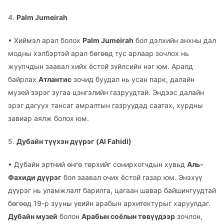
4.
Palm Jumeirah
•
Хиймэл арал болох
Palm Jumeirah
бол дэлхийн анхны дал
модны хэлбэртэй арал бөгөөд тус арлаар зочлох нь
жуулчдын заавал хийх ёстой зүйлсийн нэг юм. Аралд
байрлах
Атлантис
зочид буудал нь усан парк, далайн
музей зэрэг зугаа цэнгэлийн газруудтай. Эндээс далайн
эрэг дагуух тансаг амралтын газруудад саатах, хурдны
завиар аялж болох юм.
5.
Дубайн түүхэн дүүрэг (Al Fahidi)
•
Дубайн эртний өнгө төрхийг сонирхогчдын хувьд
Аль-
Фахиди дүүрэг
бол заавал очих ёстой газар юм. Энэхүү
дүүрэг нь уламжлалт барилга, цагаан шавар байшингуудтай
бөгөөд 19-р зууны үеийн арабын архитектурыг харуулдаг.
Дубайн музей
болон
Арабын соёлын төвүүдээр
зочлон,