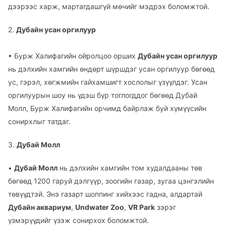
дээрээс харж, мартагдашгүй мөчийг мэдрэх боломжтой.
2.
Дубайн усан оргилуур
•
Бурж Халифагийн ойролцоо орших
Дубайн усан оргилуур
нь дэлхийн хамгийн өндөрт шүршдэг усан оргилуур бөгөөд
ус, гэрэл, хөгжмийн гайхамшигт хослолыг үзүүлдэг. Усан
оргилуурын шоу нь үдэш бүр тоглогддог бөгөөд Дубай
Молл, Бурж Халифагийн орчимд байрлаж буй хүмүүсийн
сонирхлыг татдаг.
3.
Дубай Молл
•
Дубай Молл
нь дэлхийн хамгийн том худалдааны төв
бөгөөд 1200 гаруй дэлгүүр, зоогийн газар, зугаа цэнгэлийн
төвүүдтэй. Энэ газарт шоппинг хийхээс гадна, алдартай
Дубайн аквариум
,
Undwater Zoo
,
VR Park
зэрэг
үзмэрүүдийг үзэж сонирхох боломжтой.