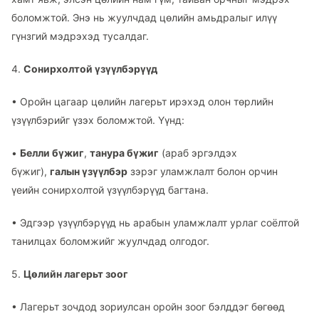
боломжтой. Энэ нь жуулчдад цөлийн амьдралыг илүү
гүнзгий мэдрэхэд тусалдаг.
4.
Сонирхолтой үзүүлбэрүүд
•
Оройн цагаар цөлийн лагерьт ирэхэд олон төрлийн
үзүүлбэрийг үзэх боломжтой. Үүнд:
•
Белли бүжиг
,
танура бүжиг
(араб эргэлдэх
бүжиг),
галын үзүүлбэр
зэрэг уламжлалт болон орчин
үеийн сонирхолтой үзүүлбэрүүд багтана.
•
Эдгээр үзүүлбэрүүд нь арабын уламжлалт урлаг соёлтой
танилцах боломжийг жуулчдад олгодог.
5.
Цөлийн лагерьт зоог
•
Лагерьт зочдод зориулсан оройн зоог бэлддэг бөгөөд