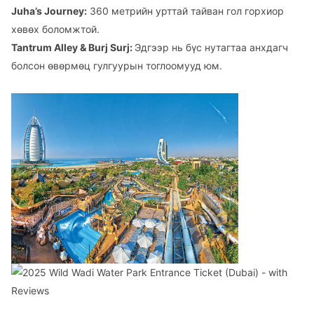
Juha’s Journey:
360 метрийн урттай тайван гол горхиор
хөвөх боломжтой.
Tantrum Alley & Burj Surj:
Эдгээр нь бүс нутагтаа анхдагч
болсон өвөрмөц гулгуурын тоглоомууд юм.