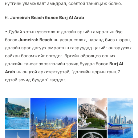
нутгийн уламжлалт амьдрал, соёлтой танилцаж болно.
6.
Jumeirah Beach болон Burj Al Arab
•
Дубай хотын үзэсгэлэнт далайн эргийн амралтын бүс
болох
Jumeirah Beach
нь усанд сэлэх, наранд биеэ шаран,
далайн эрэг дагуух амралтын газруудад цагийг өнгөрүүлэх
сайхан боломжийг олгодог. Эргийн ойролцоо орших
дэлхийн тансаг зэрэглэлийн зочид буудал болох
Burj Al
Arab
нь онцгой архитектуртай, “дэлхийн цорын ганц 7
одтой зочид буудал” гэгддэг.