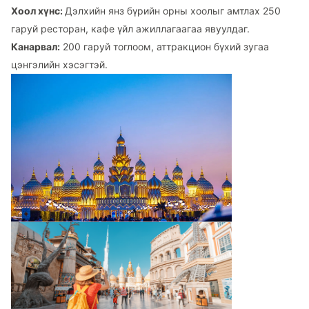
Хоол хүнс:
Дэлхийн янз бүрийн орны хоолыг амтлах 250
гаруй ресторан, кафе үйл ажиллагаагаа явуулдаг.
Канарвал:
200 гаруй тоглоом, аттракцион бүхий зугаа
цэнгэлийн хэсэгтэй.