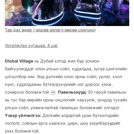
Тав дах өдөр (
өдрөө аялагч өөрөө сонгоно
)
Үргэлжлэх хугацаа: 4 цаг
Global Village
нь Дубай хотод жил бүр зохион
байгуулагддаг олон улсын соёл, худалдаа, зугаа цэнгэлийн
цогцолбор юм. Энд дэлхийн олон орны соёл, урлаг, хоол
хүнс, худалдааны бүтээгдэхүүнийг нэг дороос үзэж,
сонирхох боломжтой. ￼
Павильонууд:
30 гаруй павильон
нь тус бүр өөрийн орны онцлогийг харуулж, зочдод тухайн
улсын соёл, уламжлалтай танилцах боломжийг олгодог.
Үзвэр үйлчилгээ:
Дэлхийн алдартай уран бүтээлчдийн
тоглолт, соёлын арга хэмжээ, цирк, шоу үзүүлбэрүүдийг
үзэх боломжтой.