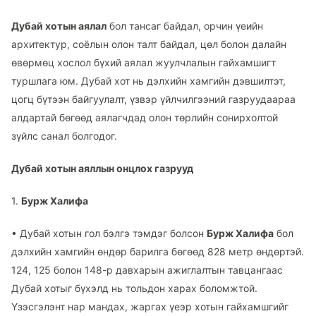
Дубай хотын аялал
бол тансаг байдал, орчин үеийн
архитектур, соёлын олон талт байдал, цөл болон далайн
өвөрмөц хослол бүхий аялал жуулчлалын гайхамшигт
туршлага юм. Дубай хот нь дэлхийн хамгийн дэвшилтэт,
цогц бүтээн байгуулалт, үзвэр үйлчилгээний газруудаараа
алдартай бөгөөд аялагчдад олон төрлийн сонирхолтой
зүйлс санал болгодог.
Дубай хотын аяллын онцлох газрууд
1.
Бурж Халифа
•
Дубай хотын гол бэлгэ тэмдэг болсон
Бурж Халифа
бол
дэлхийн хамгийн өндөр барилга бөгөөд 828 метр өндөртэй.
124, 125 болон 148-р давхарын ажиглалтын тавцангаас
Дубай хотыг бүхэлд нь тольдон харах боломжтой.
Үзэсгэлэнт нар мандах, жаргах үеэр хотын гайхамшгийг