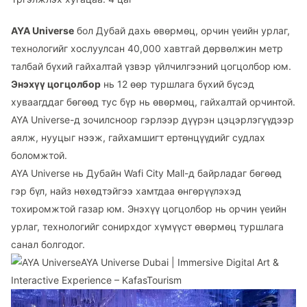
AYA Universe
бол Дубай дахь өвөрмөц, орчин үеийн урлаг,
технологийг хослуулсан 40,000 хавтгай дөрвөлжин метр
талбай бүхий гайхалтай үзвэр үйлчилгээний цогцолбор юм.
Энэхүү цогцолбор
нь 12 өөр туршлага бүхий бүсэд
хуваагддаг бөгөөд тус бүр нь өвөрмөц, гайхалтай орчинтой.
AYA Universe-д зочилсноор гэрлээр дүүрэн цэцэрлэгүүдээр
аялж, нууцыг нээж, гайхамшигт ертөнцүүдийг судлах
боломжтой.
AYA Universe нь Дубайн Wafi City Mall-д байрладаг бөгөөд
гэр бүл, найз нөхөдтэйгээ хамтдаа өнгөрүүлэхэд
тохиромжтой газар юм. Энэхүү цогцолбор нь орчин үеийн
урлаг, технологийг сонирхдог хүмүүст өвөрмөц туршлага
санал болгодог.