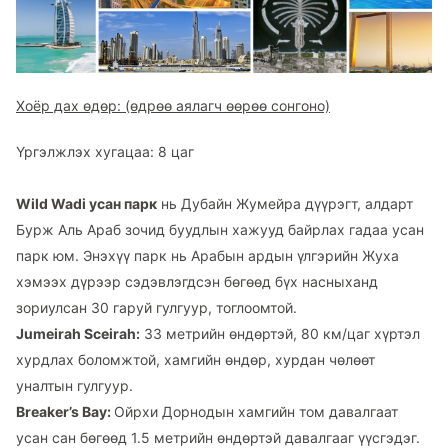
Хоёр дах өдөр: (өдрөө аялагч өөрөө сонгоно)
Үргэлжлэх хугацаа: 8 цаг
Wild Wadi усан парк
нь Дубайн Жумейра дүүрэгт, алдарт
Бурж Аль Араб зочид буудлын хажууд байрлах гадаа усан
парк юм. Энэхүү парк нь Арабын ардын үлгэрийн Жуха
хэмээх дүрээр сэдэвлэгдсэн бөгөөд бүх насныханд
зориулсан 30 гаруй гулгуур, тоглоомтой.
Jumeirah Sceirah:
33 метрийн өндөртэй, 80 км/цаг хүртэл
хурдлах боломжтой, хамгийн өндөр, хурдан чөлөөт
уналтын гулгуур.
Breaker’s Bay:
Ойрхи Дорнодын хамгийн том давалгаат
усан сан бөгөөд 1.5 метрийн өндөртэй давалгааг үүсгэдэг.