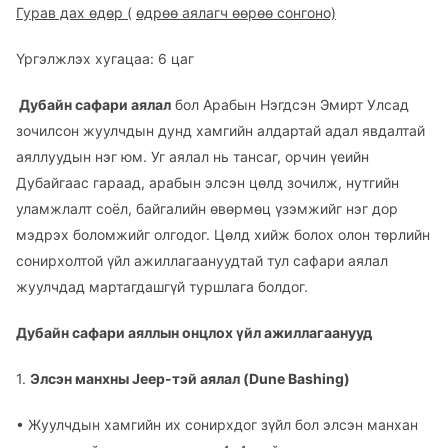
Гурав дах өдөр (
өдрөө аялагч өөрөө сонгоно)
Үргэлжлэх хугацаа: 6 цаг
Дубайн сафари аялал
бол Арабын Нэгдсэн Эмирт Улсад
зочилсон жуулчдын дунд хамгийн алдартай адал явдалтай
аяллуудын нэг юм. Уг аялал нь тансаг, орчин үеийн
Дубайгаас гараад, арабын элсэн цөлд зочилж, нутгийн
уламжлалт соёл, байгалийн өвөрмөц үзэмжийг нэг дор
мэдрэх боломжийг олгодог. Цөлд хийж болох олон төрлийн
сонирхолтой үйл ажиллагаануудтай тул сафари аялал
жуулчдад мартагдашгүй туршлага болдог.
Дубайн сафари аяллын онцлох үйл ажиллагаанууд
1.
Элсэн манхны Jeep-тэй аялал (Dune Bashing)
•
Жуулчдын хамгийн их сонирхдог зүйл бол элсэн манхан