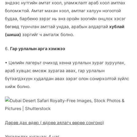
эндээс нутгийн амтат хоол, уламжлалт араб хоол амтлах
боломжтой. Амтат махан хоол, амтлаг халуун ногоотой
будаа, барбекю зэрэг нь энэ оройн зоогийн онцлох хэсэг
бөгөөд түүнчлэн амттай ундаа, арабын алдартай
хублай
(шиша)
зэргийг ч амталж болно.
6.
Гар урлалын арга хэмжээ
•
Цөлийн лагерьт очиход хенна урлалын зураг зуруулах,
араб хувцас өмсөж зурагаа авах, гар урлалын
бүтээгдэхүүн худалдан авах зэрэг олон сонирхолтой зүйлс
хийж болно.
Дөрөв дах өдөр (
өдрөө аялагч өөрөө сонгоно
)
Үргэлжлэх хугацаа: 4 цаг